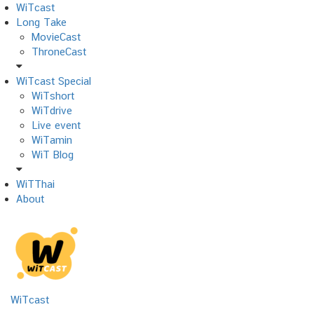
Skip
WiTcast
to
Long Take
content
MovieCast
ThroneCast
WiTcast Special
WiTshort
WiTdrive
Live event
WiTamin
WiT Blog
WiTThai
About
WiTcast