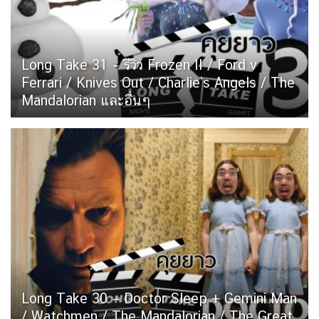
Long Take 31 – รีวิว Frozen II / Ford v
Ferrari / Knives Out / Charlie’s Angels / The
Mandalorian และอื่นๆ
Long Take 30 – Doctor Sleep + Gemini Man
/ Watchmen / The Mandalorian / The Great