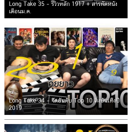
Long Take 35 – รีวิวหลัก 1917 + สารพัดหนัง
เดือนม.ค.
Long Take 34 – จัดอันดับ Top 10 สิ่งบันเทิงปี
Long Take 33 – รีวิว Star Wars: The Rise of
2019
Skywalker