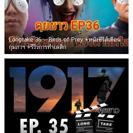
Longtake 36 – Birds of Prey +หนังซีรีส์เดือน
กุมภาฯ +รีวิวการทำเลสิก