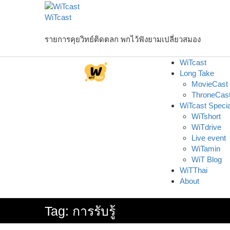
Skip
to
WiTcast
content
รายการคุยวิทย์ติดตลก พกไว้ฟังยามเปลี่ยวสมอง
WiTcast
Long Take
MovieCast
ThroneCas
WiTcast Specia
WiTshort
WiTdrive
Live event
WiTamin
WiT Blog
WiTThai
About
Tag:
การรับรู้