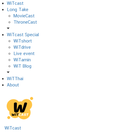
Skip
WiTcast
to
Long Take
content
MovieCast
ThroneCast
WiTcast Special
WiTshort
WiTdrive
Live event
WiTamin
WiT Blog
WiTThai
About
WiTcast