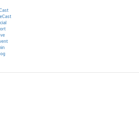
Cast
eCast
cial
ort
ive
vent
in
log