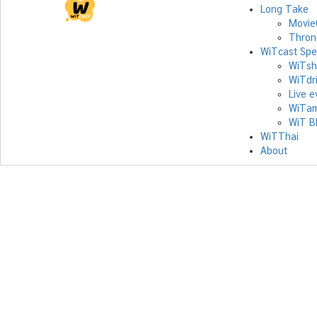
Long Take
Movie
Thron
WiTcast Spe
WiTsh
WiTdr
Live e
WiTam
WiT B
WiTThai
About