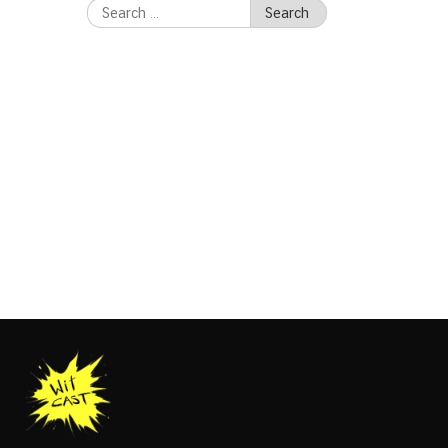
Search
for: