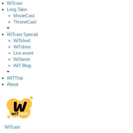
Skip
WiTcast
to
Long Take
content
MovieCast
ThroneCast
WiTcast Special
WiTshort
WiTdrive
Live event
WiTamin
WiT Blog
WiTThai
About
WiTcast