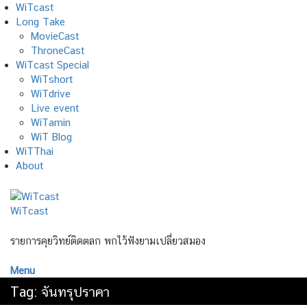
Skip
WiTcast
to
Long Take
content
MovieCast
ThroneCast
WiTcast Special
WiTshort
WiTdrive
Live event
WiTamin
WiT Blog
WiTThai
About
WiTcast
รายการคุยวิทย์ติดตลก พกไว้ฟังยามเปลี่ยวสมอง
Menu
Tag:
จันทรุปราคา