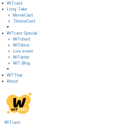
Skip
WiTcast
to
Long Take
content
MovieCast
ThroneCast
WiTcast Special
WiTshort
WiTdrive
Live event
WiTamin
WiT Blog
WiTThai
About
WiTcast