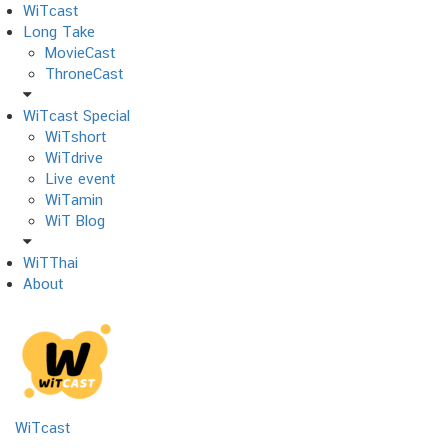
Skip
WiTcast
to
Long Take
content
MovieCast
ThroneCast
WiTcast Special
WiTshort
WiTdrive
Live event
WiTamin
WiT Blog
WiTThai
About
WiTcast