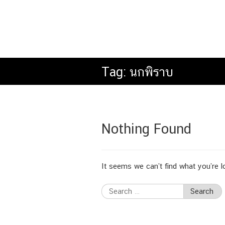
Tag:
นกพิราบ
Nothing Found
It seems we can’t find what you’re l
Search
for: