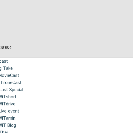
ยวสมอง
cast
g Take
MovieCast
ThroneCast
ast Special
WiTshort
WiTdrive
Live event
WiTamin
WiT Blog
Thai