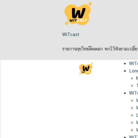
Skip
to
content
WiTcast
รายการคุยวิทย์ติดตลก พกไว้ฟังยามเปลี่
WiT
Lon
WiTc
WiT