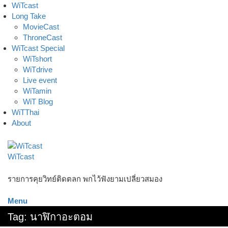
Skip
WiTcast
to
Long Take
content
MovieCast
ThroneCast
WiTcast Special
WiTshort
WiTdrive
Live event
WiTamin
WiT Blog
WiTThai
About
WiTcast
รายการคุยวิทย์ติดตลก พกไว้ฟังยามเปลี่ยวสมอง
Menu
Tag:
นาฬิกาอะตอม