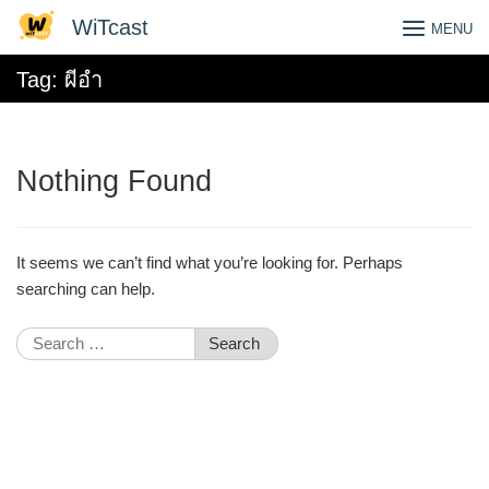
Skip
WiTcast
MENU
to
content
Tag:
ผีอำ
Nothing Found
It seems we can’t find what you’re looking for. Perhaps
searching can help.
Search
for: