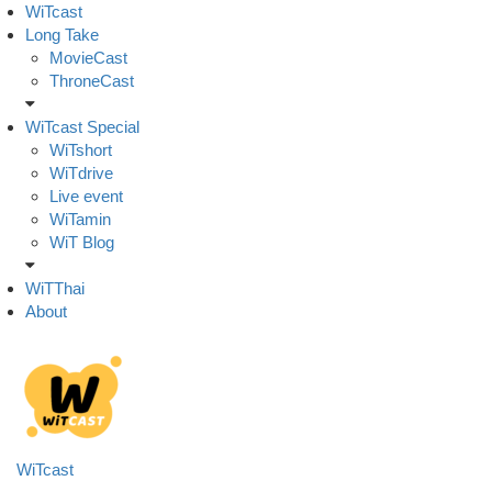
Skip
WiTcast
to
Long Take
content
MovieCast
ThroneCast
WiTcast Special
WiTshort
WiTdrive
Live event
WiTamin
WiT Blog
WiTThai
About
WiTcast