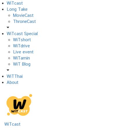
Skip
WiTcast
to
Long Take
content
MovieCast
ThroneCast
WiTcast Special
WiTshort
WiTdrive
Live event
WiTamin
WiT Blog
WiTThai
About
WiTcast