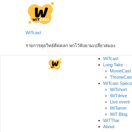
Skip
to
content
WiTcast
รายการคุยวิทย์ติดตลก พกไว้ฟังยามเปลี่ยวสมอง
WiTcast
Long Take
MovieCast
ThroneCas
WiTcast Specia
WiTshort
WiTdrive
Live event
WiTamin
WiT Blog
WiTThai
About