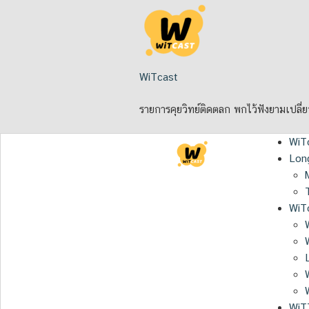
Skip
to
content
WiTcast
รายการคุยวิทย์ติดตลก พกไว้ฟังยามเปลี่
WiT
Lon
WiTc
WiT