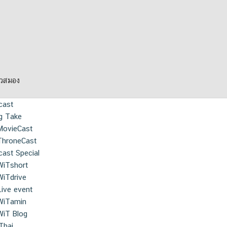
ยวสมอง
cast
g Take
MovieCast
ThroneCast
ast Special
WiTshort
WiTdrive
Live event
WiTamin
WiT Blog
Thai