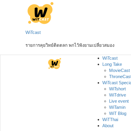
Skip
to
content
WiTcast
รายการคุยวิทย์ติดตลก พกไว้ฟังยามเปลี่ยวสมอง
WiTcast
Long Take
MovieCast
ThroneCas
WiTcast Specia
WiTshort
WiTdrive
Live event
WiTamin
WiT Blog
WiTThai
About