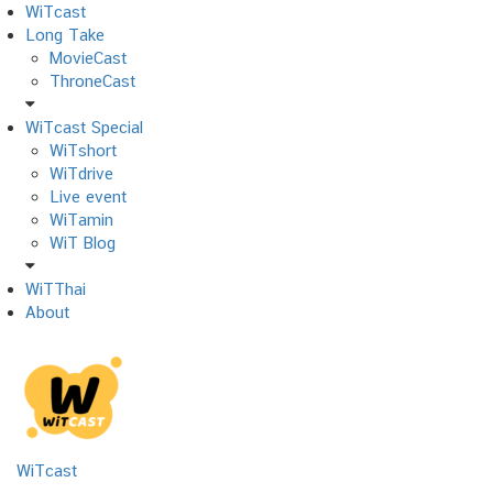
Skip
WiTcast
to
Long Take
content
MovieCast
ThroneCast
WiTcast Special
WiTshort
WiTdrive
Live event
WiTamin
WiT Blog
WiTThai
About
WiTcast