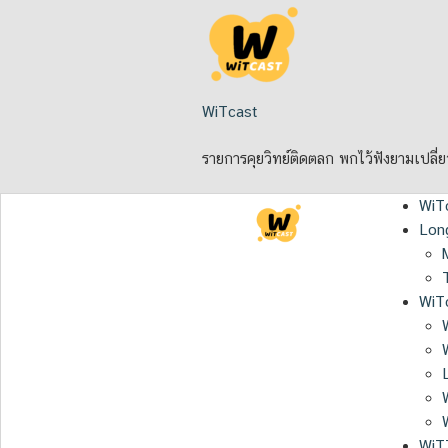
Skip
to
content
WiTcast
รายการคุยวิทย์ติดตลก พกไว้ฟังยามเปลี่
WiT
Lon
WiTc
WiT