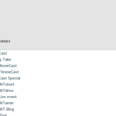
ยวสมอง
cast
g Take
MovieCast
ThroneCast
ast Special
WiTshort
WiTdrive
Live event
WiTamin
WiT Blog
Thai