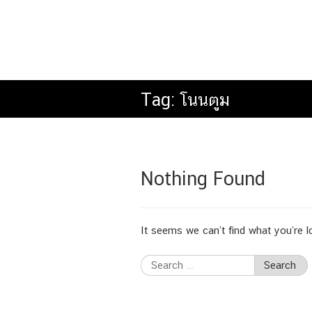
Tag:
โนนตูม
Nothing Found
It seems we can’t find what you’re l
Search
for: