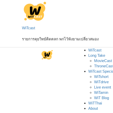
Skip
to
content
WiTcast
รายการคุยวิทย์ติดตลก พกไว้ฟังยามเปลี่ยวสมอง
WiTcast
Long Take
MovieCast
ThroneCas
WiTcast Specia
WiTshort
WiTdrive
Live event
WiTamin
WiT Blog
WiTThai
About