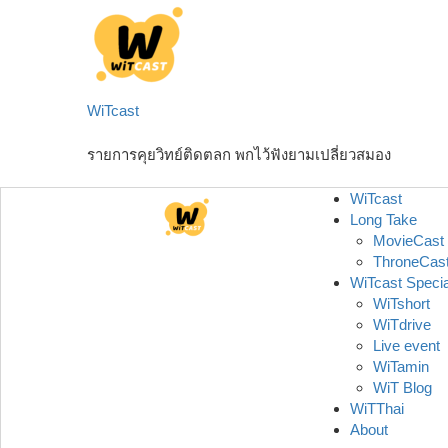
Skip
to
content
WiTcast
รายการคุยวิทย์ติดตลก พกไว้ฟังยามเปลี่ยวสมอง
WiTcast
Long Take
MovieCast
ThroneCas
WiTcast Specia
WiTshort
WiTdrive
Live event
WiTamin
WiT Blog
WiTThai
About