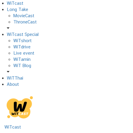
Skip
WiTcast
to
Long Take
content
MovieCast
ThroneCast
WiTcast Special
WiTshort
WiTdrive
Live event
WiTamin
WiT Blog
WiTThai
About
WiTcast