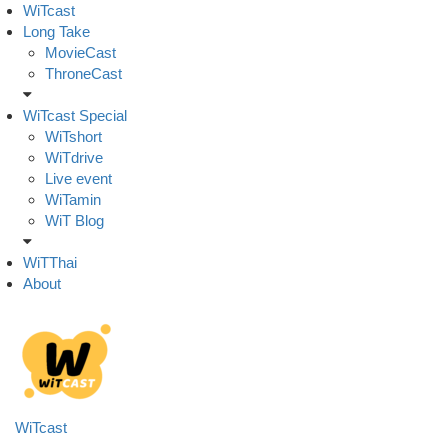
Skip
WiTcast
to
Long Take
content
MovieCast
ThroneCast
WiTcast Special
WiTshort
WiTdrive
Live event
WiTamin
WiT Blog
WiTThai
About
WiTcast