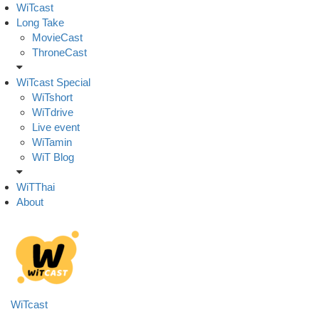
Skip
WiTcast
to
Long Take
content
MovieCast
ThroneCast
WiTcast Special
WiTshort
WiTdrive
Live event
WiTamin
WiT Blog
WiTThai
About
WiTcast