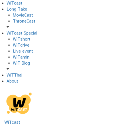
Skip
WiTcast
to
Long Take
content
MovieCast
ThroneCast
WiTcast Special
WiTshort
WiTdrive
Live event
WiTamin
WiT Blog
WiTThai
About
WiTcast