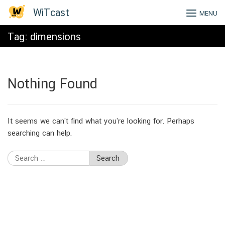
Skip
WiTcast
MENU
to
content
Tag:
dimensions
Nothing Found
It seems we can’t find what you’re looking for. Perhaps
searching can help.
Search
for: