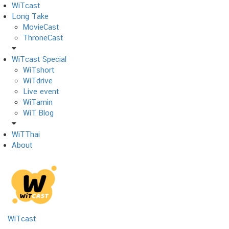
Skip
WiTcast
to
Long Take
content
MovieCast
ThroneCast
WiTcast Special
WiTshort
WiTdrive
Live event
WiTamin
WiT Blog
WiTThai
About
WiTcast