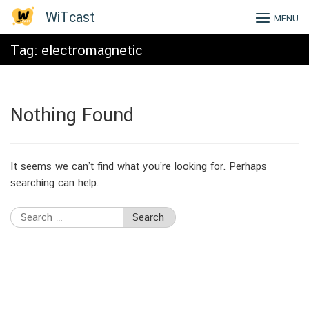
Skip
WiTcast
MENU
to
content
Tag:
electromagnetic
Nothing Found
It seems we can’t find what you’re looking for. Perhaps
searching can help.
Search
for: