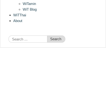
WiTamin
WiT Blog
WiTThai
About
Search
for: