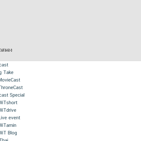
ยวสมอง
cast
g Take
MovieCast
ThroneCast
ast Special
WiTshort
WiTdrive
Live event
WiTamin
WiT Blog
Thai