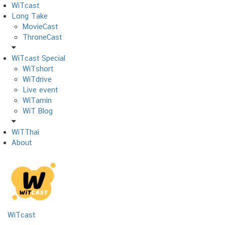
Skip
WiTcast
to
Long Take
content
MovieCast
ThroneCast
WiTcast Special
WiTshort
WiTdrive
Live event
WiTamin
WiT Blog
WiTThai
About
WiTcast