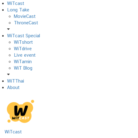
Skip
WiTcast
to
Long Take
content
MovieCast
ThroneCast
WiTcast Special
WiTshort
WiTdrive
Live event
WiTamin
WiT Blog
WiTThai
About
WiTcast