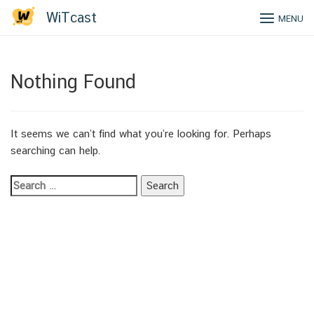
Skip
Tag:
mismatch
WiTcast
MENU
to
content
Nothing Found
It seems we can’t find what you’re looking for. Perhaps
searching can help.
Search
for: