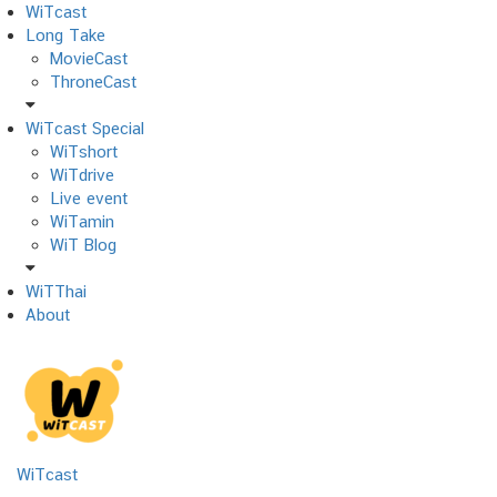
Skip
WiTcast
to
Long Take
content
MovieCast
ThroneCast
WiTcast Special
WiTshort
WiTdrive
Live event
WiTamin
WiT Blog
WiTThai
About
WiTcast