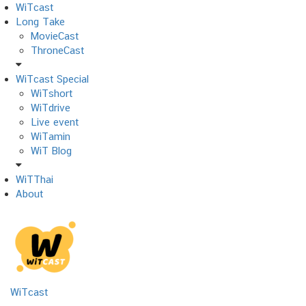
Skip
WiTcast
to
Long Take
content
MovieCast
ThroneCast
WiTcast Special
WiTshort
WiTdrive
Live event
WiTamin
WiT Blog
WiTThai
About
WiTcast