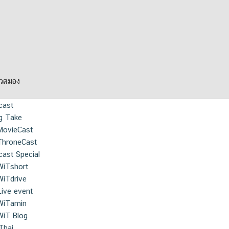
ยวสมอง
cast
g Take
MovieCast
ThroneCast
ast Special
WiTshort
WiTdrive
Live event
WiTamin
WiT Blog
Thai