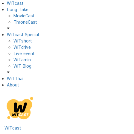
Skip
WiTcast
to
Long Take
content
MovieCast
ThroneCast
WiTcast Special
WiTshort
WiTdrive
Live event
WiTamin
WiT Blog
WiTThai
About
WiTcast