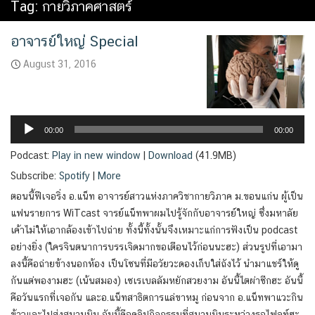
Tag:
กายวิภาคศาสตร์
อาจารย์ใหญ่ Special
August 31, 2016
Audio
Player
00:00
00:00
Podcast:
Play in new window
|
Download
(41.9MB)
Subscribe:
Spotify
|
More
ตอนนี้ฟีเจอริ่ง อ.แน็ท อาจารย์สาวแห่งภาควิชากายวิภาค ม.ขอนแก่น ผู้เป็น
แฟนรายการ WiTcast จารย์แน็ทพาผมไปรู้จักกับอาจารย์ใหญ่ ซึ่งมหาลัย
เค้าไม่ให้เอากล้องเข้าไปถ่าย ทั้งนี้ทั้งนั้นจึงเหมาะแก่การฟังเป็น podcast
อย่างยิ่ง (ใครจินตนาการบรรเจิดมากขอเตือนไว้ก่อนนะฮะ) ส่วนรูปที่เอามา
ลงนี้คือถ่ายข้างนอกห้อง เป็นโซนที่มีอวัยวะดองเก็บใส่ถังไว้ นำมาแชร์ให้ดู
กันแต่พองามฮะ (เน้นสมอง) เซเรเบลลัมหยักสวยงาม อันนี้ไตผ่าซีกฮะ อันนี้
คือวันแรกที่เจอกัน และอ.แน็ทสาธิตการแล่ขาหมู ก่อนจาก อ.แน็ทพาแวะกิน
ข้าวและไปส่งสนามบิน อันนี้คือคลิปกิจกรรมที่สนามบินระหว่างรอไฟลท์ฮะ