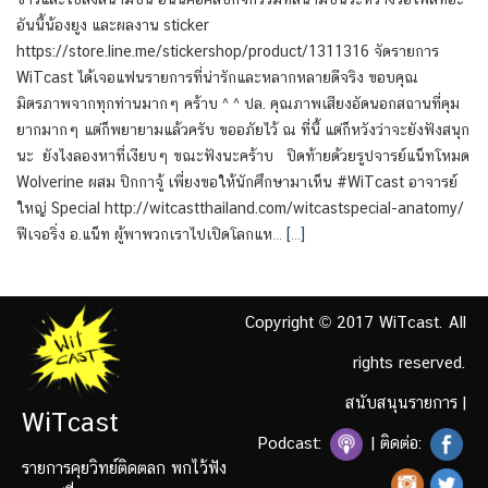
อันนี้น้องยูง และผลงาน sticker
https://store.line.me/stickershop/product/1311316 จัดรายการ
WiTcast ได้เจอแฟนรายการที่น่ารักและหลากหลายดีจริง ขอบคุณ
มิตรภาพจากทุกท่านมากๆ คร้าบ ^ ^ ปล. คุณภาพเสียงอัดนอกสถานที่คุม
ยากมากๆ แต่ก็พยายามแล้วครับ ขออภัยไว้ ณ ที่นี้ แต่ก็หวังว่าจะยังฟังสนุก
นะ ยังไงลองหาที่เงียบๆ ขณะฟังนะคร้าบ ปิดท้ายด้วยรูปจารย์แน็ทโหมด
Wolverine ผสม ปิกกาจู้ เพี่ยงขอให้นักศึกษามาเห็น #WiTcast อาจารย์
ใหญ่ Special http://witcastthailand.com/witcastspecial-anatomy/
ฟีเจอริ่ง อ.แน็ท ผู้พาพวกเราไปเปิดโลกแห…
[…]
Copyright © 2017 WiTcast. All
rights reserved.
สนับสนุนรายการ
|
WiTcast
Podcast:
| ติดต่อ:
รายการคุยวิทย์ติดตลก พกไว้ฟัง