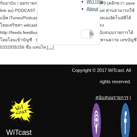
WiTThai
กับอาบัน / ออกรายการ ม.เมาท์คึกคัก download ไฟล์ MP3 (คลิกขวา save
About
link as) PODCAST / iTUNES สำหรับผู้ที่ใช้ iPhone, ipod ท่านสามารถใช้
แอ็พ iTunes/Podcasts สมัครเป็นสมาชิกรายการให้โหลดเองอัตโนมัติได้
โดยเสริชหา witcast หรือ subscribe ผ่าน feed นี้โดยตรง
http://feeds.feedburner.com/witcast ร่วมบริจาคเงินสนับสนุนรายการได้
Search
โดยโอนเข้าบัญชี : ธนาคารไทยพาณิชย์ สาขาบิ๊กซี สะพานควาย เลขบัญชี
for:
0332935256 ชื่อ แทนไท
[…]
Copyright © 2017 WiTcast. All
rights reserved.
สนับสนุนรายการ
|
WiTcast