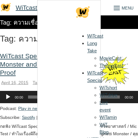
Skip
WiTcast
MENU
to
content
Tag:
ความเชื่อ
WiTcast
Tag:
ความเชื่อ
Long
Take
WiTcast Special – Spaghetti
MovieCast
Monster and the Burden of
ThroneCast
Proof
WiTcast
Special
April 16, 2015
Tanthai
WiTshort
Audio
WiTdrive
Player
00:00
00:00
Live
Podcast:
Play in new window
|
Download
(55.7MB)
event
WiTamin
Subscribe:
Spotify
|
More
WiT
กดฟัง WiTcast Special – ตอนความนอยด์ของนักสื่อสารวิทยาศาสตร์ / Mic
Blog
Test / ทำไมเรื่องผีถึงไม่น่าเชื่อ / Burden of Proof / Spaghetti Monster / คุย