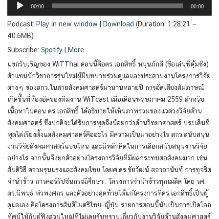
00:00
00:00
Player
Podcast:
Play in new window
|
Download
(Duration: 1:28:21 —
40.6MB)
Subscribe:
Spotify
|
More
แขกรับเชิญของ WiTThai ตอนนี้คือดร.เอกสิทธิ์ หนุนภักดี (ชื่อเล่นพี่ตุ้มซัง)
ตัวแทนนักวิชาการรุ่นใหม่ผู้มีบทบาทร่วมดูแลและประสานงานโครงการวิจัย
ต่างๆ ของสกว.ในสายสังคมศาสตร์มานานหลายปี การอัดเสียงสัมภาษณ์
เกิดขึ้นที่ห้องอัดของทีมงาน WiTcast เมื่อเดือนพฤษภาคม 2559 สำหรับ
เนื้อหาในตอน ดร.เอกสิทธิ์ ได้อธิบายให้เห็นภาพรวมของแวดวงวิจัยด้าน
สังคมศาสตร์ ซึ่งปกติจะได้รับการพูดถึงน้อยกว่าด้านวิทยาศาสตร์ ประเด็นที่
พูดไล่เรียงตั้งแต่สังคมศาสตร์คืออะไร มีความเป็นมาอย่างไร สกว.สนับสนุน
งานวิจัยสังคมศาสตร์แบบไหน และมีหลักคิดในการเลือกสนับสนุนงานวิจัย
อย่างไร จากนั้นจึงยกตัวอย่างโครงการวิจัยที่มีผลกระทบต่อสังคมมาก เช่น
สันติวิธี ความรุนแรงและสังคมไทย โดยศ.ดร.ชัยวัฒน์ สถาอานันท์ การทุจริต
จำนำข้าว การคอร์รัปชั่นกรณีศึกษา : โครงการจำนำข้าวทุกเมล็ด โดย รศ.
ดร.นิพนธ์ พัวพงศกร และตัวอย่างสุดท้ายได้แก่โครงการที่ดร.เอกสิทธิ์เป็นผู้
ดูแลเอง คือโครงการสันติไมตรีไทย-ญี่ปุ่น รายการตอนนี้นับเป็นการเปิดโลก
ทัศน์ให้กับผู้ฟังส่วนใหญ่ที่ไม่เคยรับทราบเกี่ยวกับงานวิจัยด้านสังคมศาสตร์