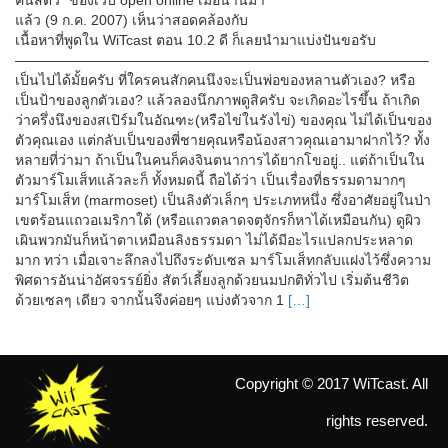
แล้ว (9 ก.ค. 2007) เห็นว่าสอดคล้องกับ
เนื้อหาที่พูดใน WiTcast ตอน 10.2 ดี ก็เลยนำมาแบ่งปันขอรับ
—————————————————————————————–
เป็นไปได้มั้ยครับ ที่ใครคนสักคนนึงจะเป็นพ่อของหลานตัวเอง? หรือ
เป็นป้าของลูกตัวเอง? แล้วลองนึกภาพดูสิครับ จะเกิดอะไรขึ้น ถ้าเกิด
ว่าครึ่งนึงของสเปิร์มในอัณฑะ(หรือไข่ในรังไข่) ของคุณ ไม่ได้เป็นของ
ตัวคุณเอง แต่กลับเป็นของพี่ชายคุณหรือน้องสาวคุณเอามาฝากไว้? ทั้ง
หลายที่ว่ามา ถ้าเป็นในคนก็คงจินตนาการได้ยากโขอยู่.. แต่ถ้าเป็นใน
ตัวมาร์โมเส็ทแล้วละก็ ทั้งหมดนี้ ถือได้ว่า เป็นเรื่องที่ธรรมดามากๆ
มาร์โมเส็ท (marmoset) เป็นลิงตัวเล็กๆ ประเภทหนึ่ง ซึ่งอาศัยอยู่ในป่า
เขตร้อนแถวอเมริกาใต้ (หรือแถวตลาดจตุจักรก็หาได้เหมือนกัน) ดูผิว
เผินพวกมันก็หน้าตาเหมือนลิงธรรมดา ไม่ได้มีอะไรแปลกประหลาด
มาก ทว่า เมื่อเจาะลึกลงไปถึงระดับเซล มาร์โมเส็ทกลับแฝงไว้ซึ่งความ
พิศดารอันน่าอัศจรรย์ยิ่ง สัตว์เลี้ยงลูกด้วยนมปกติทั่วไป เริ่มต้นชีวิต
ด้วยเซลๆ เดียว จากนั้นจึงค่อยๆ แบ่งตัวจาก 1
[…]
Copyright © 2017 WiTcast. All
rights reserved.