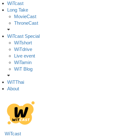
Skip
WiTcast
to
Long Take
content
MovieCast
ThroneCast
WiTcast Special
WiTshort
WiTdrive
Live event
WiTamin
WiT Blog
WiTThai
About
WiTcast