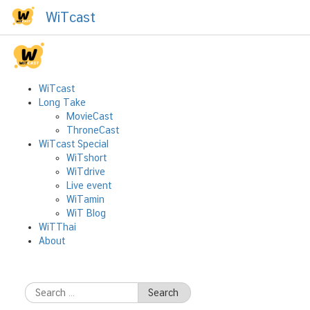
Skip
WiTcast
WiTcast
to
content
Long Take
WiTcast Special
WiTcast
Long Take
WiTThai
MovieCast
ThroneCast
About
WiTcast Special
WiTshort
Tag:
รีวืว
WiTdrive
Live event
WiTamin
WiT Blog
WiTThai
About
Long Take 28 – รีวิวหลัก Joker
October 19, 2019
October 19,
2019
Tanthai
Search
for: