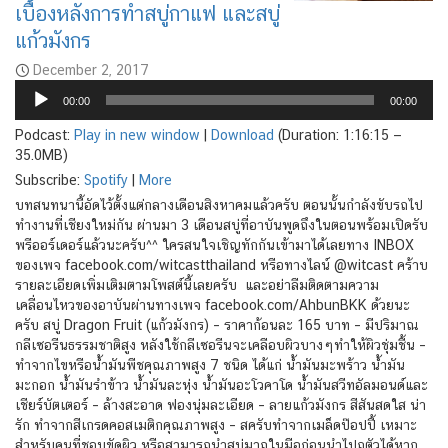
เบื้องหลังการทำสบู่กาแฟ และสบู่
แก้วมังกร
December 2, 2017
Audio
00:00
00:00
Player
Podcast:
Play in new window
|
Download
(Duration: 1:16:15 —
35.0MB)
Subscribe:
Spotify
|
More
บทสนทนานี้อัดไว้ตั้งแต่กลางเดือนสิงหาคมแล้วครับ ตอนนั้นกำลังขับรถไป
ทำงานที่เชียงใหม่กัน ผ่านมา 3 เดือนสบู่ที่อาบันพูดถึงในตอนพร้อมเปิดรับ
พรีออร์เดอร์แล้วนะครับ^^ ใครสนใจเชิญทักกันเข้ามาได้เลยทาง INBOX
ของเพจ facebook.com/witcastthailand หรือทางไลน์ @witcast คร้าบ
รายละเอียดเพิ่มเติมตามโพสต์นี้เลยครับ และอย่าลืมติดตามความ
เคลื่อนไหวของอาบันผ่านทางเพจ facebook.com/AhbunBKK ด้วยนะ
ครับ สบู่ Dragon Fruit (แก้วมังกร) – ราคาก้อนละ 165 บาท – มีปริมาณ
กลีเซอรีนธรรมชาติสูง หลังใช้กลีเซอรีนจะเคลือบผิวบางๆทำให้ผิวชุ่มชื้น –
ทำจากไขหรือน้ำมันพืชคุณภาพสูง 7 ชนิด ได้แก่ น้ำมันมะพร้าว น้ำมัน
มะกอก น้ำมันรำข้าว น้ำมันละหุ่ง น้ำมันอะโวคาโด น้ำมันสวีทอัลมอนด์และ
เชียร์บัตเตอร์ – ล้างสะอาด ฟองนุ่มละเอียด – ลายแก้วมังกร สีสันสดใส น่า
รัก ทำจากสีเกรดคอสเมติกคุณภาพสูง – สครับทำจากเมล็ดป๊อปปี้ เหมาะ
สำหรับคนที่ชอบขัดผิว หรือสามารถนำสบู่มาถูในมือก่อนนำไปถูตัวได้หาก