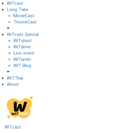
Skip
WiTcast
to
Long Take
content
MovieCast
ThroneCast
WiTcast Special
WiTshort
WiTdrive
Live event
WiTamin
WiT Blog
WiTThai
About
WiTcast