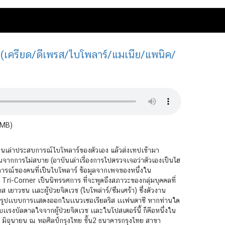
 (เครียด/ดีเพรส/ไบโพลาร์/แมเนีย/แพนิค/
8MB)
ีกคนเล่าประสบการณ์ไบโพลาร์ของตัวเอง แล้วส่งเทปเข้ามา
จากการไม่สบาย (อาบันเล่าเรื่องการไปตรวจเจอว่าตัวเองเป็นไฮ
ารณ์ของคนที่เป็นไบโพลาร์ ช้อมูลจากเพจของหนึ่งใน
ri-Corner เป็นนิทรรศการ ที่จะพูดถึงสภาวะของกลุ่มบุคคลที่
เยาวชน เเละผู้ป่วยจิตเวช (ไบโพล่าร์/ซึมเศร้า) ซึ่งตัวงาน
ามีรูปเเบบการเเสดงออกในเเนวเซอเรียลริส เเเฟนตาซี หากท่านใด
รงบัลดาลใจจากผู้ป่วยจิตเวช เเละในโปสเตอร์นี้ ก็คือหนึ่งใน
2 มิถุนายน ณ หอศิลป์กรุงไทย ชั้น2 ธนาคารกรุงไทย สาขา