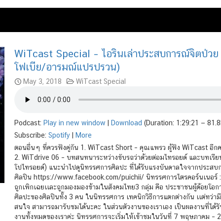
WiTcast Special – ไอรินเล่าประสบการณ์จิตป่วย
โฟเบีย/อารมณ์แปรปรวน)
May 3, 2018
WiTcast Special
Podcast:
Play in new window
|
Download
(Duration: 1:29:21 — 81.
Subscribe:
Spotify
|
More
ตอนอื่นๆ ที่ควรฟังคู่กัน 1. WiTcast Short – คุณแพรว ผู้ฟัง WiTcast อ
2. WiTdrive 06 – บทสนทนาระหว่างขับรถว่าด้วยต่อมไทรอยด์ และบทเรียน
โปไทรอยด์) แนะนำไปดูนิทรรศการศิลปะ ที่ได้รับแรงบันดาลใจจากประสบก
ศิลปิน https://www.facebook.com/puichii/ นิทรรศการไตรคอร์นเนอร์ : T
ถูกเพิกเฉยเเละถูกมองมองข้ามในสังคมไทย3 กลุ่ม คือ ประชาชนผู้ด้อยโอกาส 
ศิลปะของศิลปินทั้ง 3 คน ในนิทรรศการ เทคนิกวิธีการแตกต่างกัน เเต่ทว่
สนใจ สามารถมารับชมได้นะคะ ในส่วนตัวงานของเราเอง เป็นผลงานที่ได้รับเเ
งานทั้งหมดของเราค่ะ นิทรรศการจะเริ่มให้เข้าชมในวันที่ 7 พฤษภาคม – 