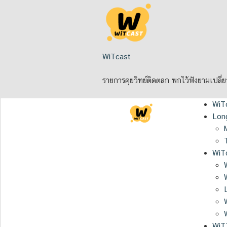
Skip
to
content
WiTcast
รายการคุยวิทย์ติดตลก พกไว้ฟังยามเปลี่
WiT
Lon
WiTc
WiT