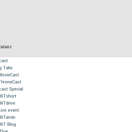
ยวสมอง
cast
g Take
MovieCast
ThroneCast
ast Special
WiTshort
WiTdrive
Live event
WiTamin
WiT Blog
Thai