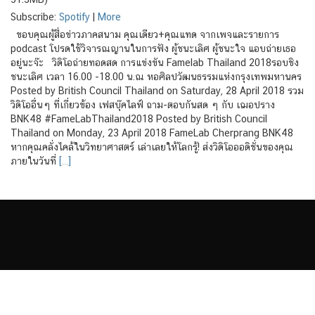
Subscribe:
Spotify
|
More
ขอบคุณผู้สื่อข่าวภาคสนาม คุณเดียว+คุณแทด จากเพจและรายการ
podcast โปรดใช้วิจารณญานในการฟัง ผู้ชนะเลิศ ผู้ชนะใจ แอบถ่ายเธอ
อยู่นะจ๊ะ วิดิโอถ่ายทอดสด การแข่งขัน Famelab Thailand 2018รอบชิง
ชนะเลิศ เวลา 16.00 -18.00 น.ณ หอศิลปวัฒนธรรมแห่งกรุงเทพมหานคร
Posted by British Council Thailand on Saturday, 28 April 2018 รวม
วิดิโออื่นๆ ที่เกี่ยวข้อง เฟสบุ๊คไลฟ์ ถาม-ตอบกันสด ๆ กับ เฌอปราง
BNK48 #FameLabThailand2018 Posted by British Council
Thailand on Monday, 23 April 2018 FameLab Cherprang BNK48
หากคุณคลั่งไคล้ในวิทยาศาสตร์ เล่าเลยให้โลกรู้! ส่งวิดิโอออดิชั่นของคุณ
ภายในวันที่
[…]