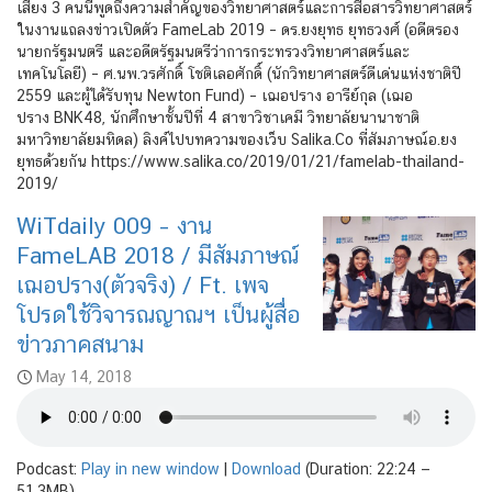
เสียง 3 คนนี้พูดถึงความสำคัญของวิทยาศาสตร์และการสื่อสารวิทยาศาสตร์
ในงานแถลงข่าวเปิดตัว FameLab 2019 – ดร.ยงยุทธ ยุทธวงศ์ (อดีตรอง
นายกรัฐมนตรี และอดีตรัฐมนตรีว่าการกระทรวงวิทยาศาสตร์และ
เทคโนโลยี) – ศ.นพ.วรศักดิ์ โชติเลอศักดิ์ (นักวิทยาศาสตร์ดีเด่นแห่งชาติปี
2559 และผู้ได้รับทุน Newton Fund) – เฌอปราง อารีย์กุล (เฌอ
ปราง BNK48, นักศึกษาชั้นปีที่ 4 สาขาวิชาเคมี วิทยาลัยนานาชาติ
มหาวิทยาลัยมหิดล) ลิงค์ไปบทความของเว็บ Salika.Co ที่สัมภาษณ์อ.ยง
ยุทธด้วยกัน https://www.salika.co/2019/01/21/famelab-thailand-
2019/
WiTdaily 009 – งาน
FameLAB 2018 / มีสัมภาษณ์
เฌอปราง(ตัวจริง) / Ft. เพจ
โปรดใช้วิจารณญาณฯ เป็นผู้สื่อ
ข่าวภาคสนาม
May 14, 2018
Podcast:
Play in new window
|
Download
(Duration: 22:24 —
51.3MB)