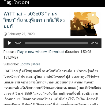
Tag:
ไพรเมท
WiTThai – s03e03 “วานร
วิทยา” กับ อ.สุจินดา มาลัยวิจิตร
นนท์
February 21, 2020
Audio
00:00
00:00
Player
Podcast:
Play in new window
|
Download
(Duration: 1:50:08 —
151.3MB)
Subscribe:
Spotify
|
More
WiTThai (วิทย์ไทย) ตอนนี้ จะพาไปเปิดโลกแห่งลิง + ทำความรู้จักวิชา
“วานรวิทยา” กับ ศ.ดร. สุจินดา มาลัยวิจิตรนนท์ ผู้อำนวยการศูนย์วิจัยไพร
เมทแห่งชาติ จุฬาลงกรณ์มหาวิทยาลัย เมธีวิจัยอาวุโส สำนักงานคณะ
กรรมการส่งเสริมวิทยาศาสตร์ วิจัยและนวัตกรรม (สกสว.) และนักวิจัยดีเด่น
แห่งชาติ ปีพ.ศ. 2559 ในตอนมีคุยกันเรื่องพฤติกรรมที่น่าทึ่งของลิงหลาย
เรื่องมาก แทบไม่อยากสปอยอะไรเลย แต่ใบ้ไฮไลท์ให้หนึ่งเรื่อง คือการค้น
พบพฤติกรรม ลิงไทยใช้ “หินทุบหอย” ซึ่งฮือฮาสนั่นวงการโลกมาก มาฟัง