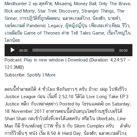
Mindhunter 2 ep สุดท้าย
,
Misaeng
,
Money Ball
,
Only The Brave
,
Rick and Morty
,
Star Trek: Discovery
,
Stranger Things
,
The
Sinner
,
การปฏิวัติที่ถูกตัดตอน
,
ฉลาดเกมส์โกง
,
น้องฮัก
,
นายคำ
,
บอร์ดเกมส์ Pandemic Legacy
,
ผู้หญิงญี่ปุ่น เพื่อเธอเท่าเทียม
,
รีวิว
,
เกมมือถือ Game of Thrones ค่าย Tell Tales Game
,
เรื่องใหญ่ใน
โลกน้อย
Audio
00:00
00:00
Player
Podcast:
Play in new window
|
Download
(Duration: 4:24:57 —
121.3MB)
Subscribe:
Spotify
|
More
ตอนนี้ทำลายสถิติ 4 ชั่วโมง ฟังกันยาวๆ ครับ ถ้าจะ skip ไปฟังรีวิว
Justice League ก่อน เริ่มที่ 2:52:10 วิดิโอ Live Long Take EP:3
Justice หลีก กับเหล่าคุยยาว Posted by โธรนแคสต์l on Saturday,
18 November 2017 อาหารตอนนี้สนับสนุนโดยร้านซูชิเบอริโต้
Shari Shari กดเข้าไปสั่งที่เพจได้เลยครับ หรือใน UberEats, Line
Man ก็มี ร้านหลักอยู่ CTW ชั้น 6 กับ Silom Complex ครับ ลำดับ
การรีวิวอื่นๆ หนัง เริ่ม 8:50 A Hard Day, น้องฮัก, ฉลาดเกมส์โกง,