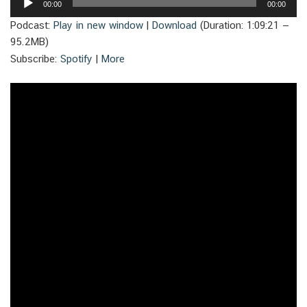
00:00
00:00
Player
Podcast:
Play in new window
|
Download
(Duration: 1:09:21 —
95.2MB)
Subscribe:
Spotify
|
More