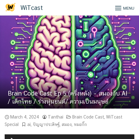
Skip
WiTcast
MENU
to
content
Brain Code Cast Ep.5 (ครึ่งหลัง) – สมองกับ AI
/ เด็กไทย / ร่างหุ่นยนต์/ ความเป็นมนุษย์
March 4, 2024
Tanthai
Brain Code Cast
,
WiTcast
Special
ai
,
ปัญญาประดิษฐ์
,
สมอง
,
หมอกิ๊ก
Audio