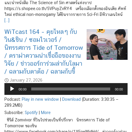
แนะนำหนังสือ The Science of Sin ศาสตร์แห่งบาป
https://s.shopee.co.th/5VPuyZvRY4 เครื่องเลือกตั้งของอินเดีย ศัพท์
ใหม่ ethical non-monogamy ได้ยินจากรายการ Sci-Fri อีพีวาเลนไทน์
[…]
WiTcast 164 – คุยไหลๆ กับ
วิน&ชิน / ซอมไวเวอร์ /
นิทรรศการ Tide of Tomorrow
/ ดราม่าความน่าเชื่อถือของงาน
วิจัย / ข่าวออร์การ่วมล่ากับโลมา
/ ฉลามกับตาต้อ / ฉลามกับขี้
January 27, 2026
Audio
00:00
00:00
Player
Podcast:
Play in new window
|
Download
(Duration: 3:30:35 —
289.2MB)
Subscribe:
Spotify
|
More
ซีรีส์ Zomvivor ที่วินไปช่วยเป็นที่ปรึกษา นิทรรศการ Tide of
Tomorrow ของชิน
https://www.facebook.com/share/p/1XEgeWjdHd/ ข่าวออร์การ่วม