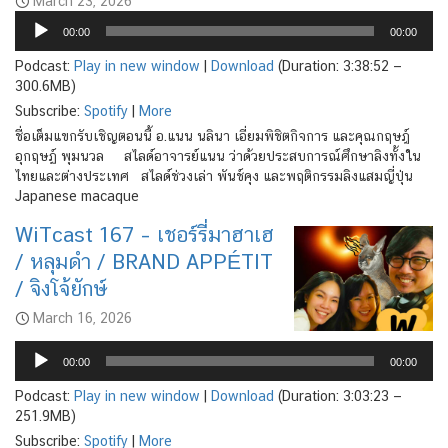
March 23, 2026
Audio
00:00
00:00
Player
Podcast:
Play in new window
|
Download
(Duration: 3:38:52 —
300.6MB)
Subscribe:
Spotify
|
More
ชื่อเต็มแขกรับเชิญตอนนี้ อ.แนน นลินา เอี่ยมพิชิตกิจการ และคุณกฤษฎ์
อุกฤษฏ์ พุมนวล สไลด์อาจารย์แนน ว่าด้วยประสบการณ์ศึกษาลิงทั้งใน
ไทยและต่างประเทศ สไลด์ช่วงเล่า พันช์คุง และพฤติกรรมลิงแสมญี่ปุ่น
Japanese macaque
WiTcast 167 – เชอร์รี่มาฮาเฮ
/ หลุมดำ / BRAND APPÉTIT
/ จิงโจ้ยักษ์
March 16, 2026
Audio
Player
00:00
00:00
Podcast:
Play in new window
|
Download
(Duration: 3:03:23 —
251.9MB)
Subscribe:
Spotify
|
More