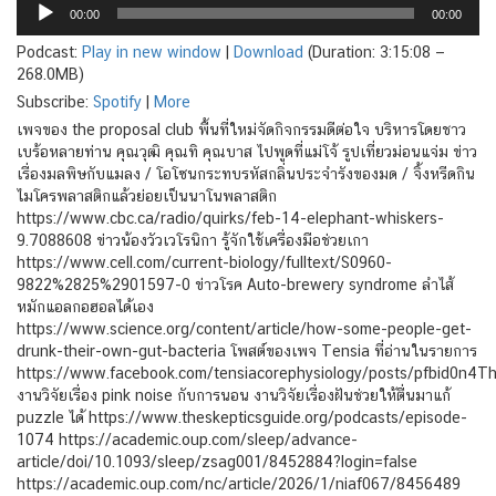
Audio
00:00
00:00
Player
Podcast:
Play in new window
|
Download
(Duration: 3:15:08 —
268.0MB)
Subscribe:
Spotify
|
More
เพจของ the proposal club พื้นที่ใหม่จัดกิจกรรมดีต่อใจ บริหารโดยชาว
เบร้อหลายท่าน คุณวุฒิ คุณทิ คุณบาส ไปพูดที่แม่โจ้ รูปเที่ยวม่อนแจ่ม ข่าว
เรื่องมลพิษกับแมลง / โอโซนกระทบรหัสกลิ่นประจำรังของมด / จิ้งหรีดกิน
ไมโครพลาสติกแล้วย่อยเป็นนาโนพลาสติก
https://www.cbc.ca/radio/quirks/feb-14-elephant-whiskers-
9.7088608 ข่าวน้องวัวเวโรนิกา รู้จักใช้เครื่องมือช่วยเกา
https://www.cell.com/current-biology/fulltext/S0960-
9822%2825%2901597-0 ข่าวโรค Auto-brewery syndrome ลำไส้
หมักแอลกอฮอลได้เอง
https://www.science.org/content/article/how-some-people-get-
drunk-their-own-gut-bacteria โพสต์ของเพจ Tensia ที่อ่านในรายการ
https://www.facebook.com/tensiacorephysiology/posts/pfbi
งานวิจัยเรื่อง pink noise กับการนอน งานวิจัยเรื่องฝันช่วยให้ตื่นมาแก้
puzzle ได้ https://www.theskepticsguide.org/podcasts/episode-
1074 https://academic.oup.com/sleep/advance-
article/doi/10.1093/sleep/zsag001/8452884?login=false
https://academic.oup.com/nc/article/2026/1/niaf067/8456489