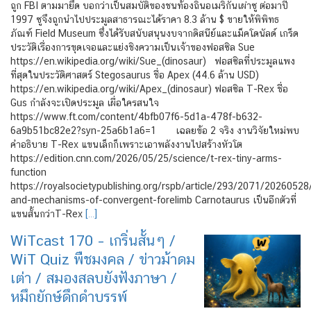
ถูก FBI ตามมายึด บอกว่าเป็นสมบัติของชนท้องถิ่นอเมริกันเผ่าซู ต่อมาปี
1997 ซูจึงถูกนำไปประมูลสาธารณะได้ราคา 8.3 ล้าน $ ขายให้พิพิทธ
ภัณฑ์ Field Museum ซึ่งได้รับสนับสนุนงบจากดิสนีย์และแม็คโดนัลด์ เกร็ด
ประวัติเรื่องการขุดเจอและแย่งชิงความเป็นเจ้าของฟอสซิล Sue
https://en.wikipedia.org/wiki/Sue_(dinosaur) ฟอสซิลที่ประมูลแพง
ที่สุดในประวัติศาสตร์ Stegosaurus ชื่อ Apex (44.6 ล้าน USD)
https://en.wikipedia.org/wiki/Apex_(dinosaur) ฟอสซิล T-Rex ชื่อ
Gus กำลังจะเปิดประมูล เผื่อใครสนใจ
https://www.ft.com/content/4bfb07f6-5d1a-478f-b632-
6a9b51bc82e2?syn-25a6b1a6=1 เฉลยข้อ 2 จริง งานวิจัยใหม่พบ
คำอธิบาย T-Rex แขนเล็กก็เพราะเอาพลังงานไปสร้างหัวโต
https://edition.cnn.com/2026/05/25/science/t-rex-tiny-arms-
function
https://royalsocietypublishing.org/rspb/article/293/2071/2026052
and-mechanisms-of-convergent-forelimb Carnotaurus เป็นอีกตัวที่
แขนสั้นกว่าT-Rex
[…]
WiTcast 170 – เกริ่นสั้นๆ /
WiT Quiz พืชมงคล / ข่าวม้าดม
เต่า / สมองสลบยังฟังภาษา /
หมึกยักษ์ดึกดำบรรพ์