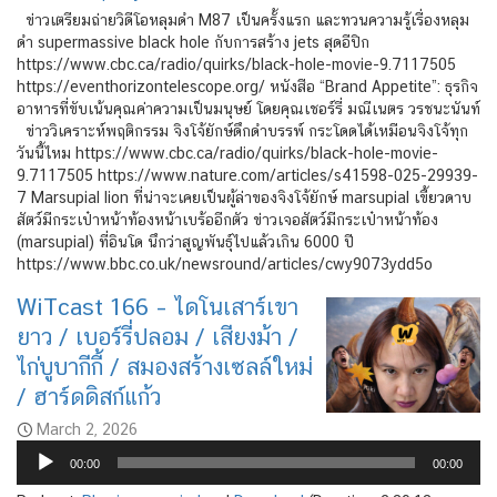
ข่าวเตรียมถ่ายวิดีโอหลุมดำ M87 เป็นครั้งแรก และทวนความรู้เรื่องหลุม
ดำ supermassive black hole กับการสร้าง jets สุดอีปิก
https://www.cbc.ca/radio/quirks/black-hole-movie-9.7117505
https://eventhorizontelescope.org/ หนังสือ “Brand Appetite”: ธุรกิจ
อาหารที่ขับเน้นคุณค่าความเป็นมนุษย์ โดยคุณเชอร์รี่ มณีเนตร วรชนะนันท์
ข่าววิเคราะห์พฤติกรรม จิงโจ้ยักษ์ดึกดำบรรพ์ กระโดดได้เหมือนจิงโจ้ทุก
วันนี้ไหม https://www.cbc.ca/radio/quirks/black-hole-movie-
9.7117505 https://www.nature.com/articles/s41598-025-29939-
7 Marsupial lion ที่น่าจะเคยเป็นผู้ล่าของจิงโจ้ยักษ์ marsupial เขี้ยวดาบ
สัตว์มีกระเป๋าหน้าท้องหน้าเบร้ออีกตัว ข่าวเจอสัตว์มีกระเป๋าหน้าท้อง
(marsupial) ที่อินโด นึกว่าสูญพันธุ์ไปแล้วเกิน 6000 ปี
https://www.bbc.co.uk/newsround/articles/cwy9073ydd5o
WiTcast 166 – ไดโนเสาร์เขา
ยาว / เบอร์รี่ปลอม / เสียงม้า /
ไก่บูบากีกี้ / สมองสร้างเซลล์ใหม่
/ ฮาร์ดดิสก์แก้ว
March 2, 2026
Audio
00:00
00:00
Player